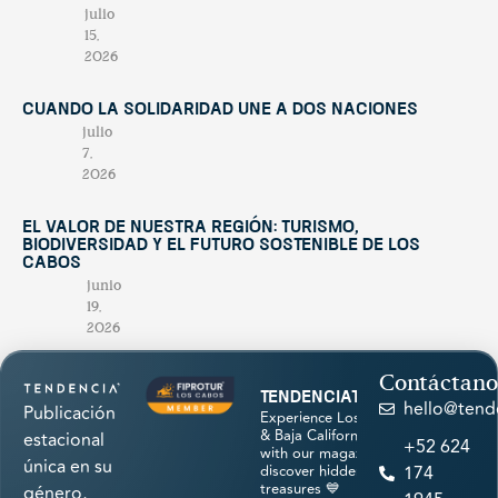
julio
15,
2026
Cuando la solidaridad une a dos naciones
julio
7,
2026
El valor de nuestra región: turismo,
biodiversidad y el futuro sostenible de Los
Cabos
junio
19,
2026
Contáctano
tendenciatravel
hello@tend
Publicación
Experience Los Cabos
& Baja California Sur
estacional
+52 624
with our magazine &
única en su
discover hidden
174
treasures 💙
género,