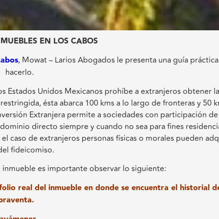
MUEBLES EN LOS CABOS
Cabos
, Mowat – Larios Abogados le presenta una guía práctica
hacerlo.
os Estados Unidos Mexicanos prohíbe a extranjeros obtener l
estringida, ésta abarca 100 kms a lo largo de fronteras y 50 
 Inversión Extranjera permite a sociedades con participación de
el dominio directo siempre y cuando no sea para fines residenci
n el caso de extranjeros personas físicas o morales pueden adq
del fideicomiso.
n inmueble es importante observar lo siguiente:
lio real del inmueble en donde se encuentra el historial d
praventa.