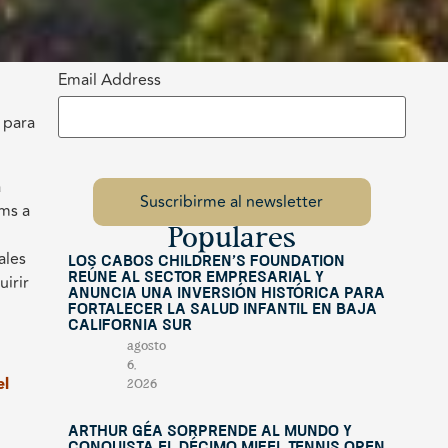
Email Address
 para
a
kms a
Populares
ales
Los Cabos Children’s Foundation
reúne al sector empresarial y
uirir
anuncia una inversión histórica para
fortalecer la salud infantil en Baja
California Sur
agosto
6,
el
2026
Arthur Géa sorprende al mundo y
conquista el décimo Mifel Tennis Open