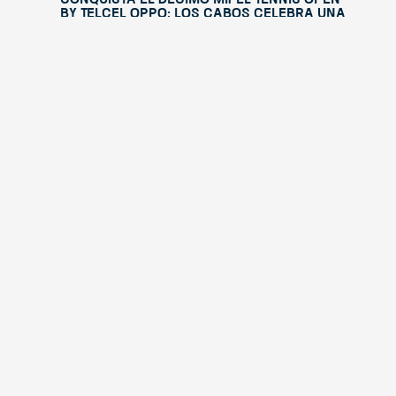
by Telcel OPPO; Los Cabos celebra una
edición histórica
agosto
4,
2026
es o
“This Is Michael” llegará a Los Cabos
con un espectáculo internacional a
beneficio de Fundación Lety Coppel
julio
ico
29,
2026
rcial
Mifel Tennis Open by Telcel Oppo
celebra su décima edición con figuras
internacionales y una experiencia
renovada en Los Cabos
julio
15,
2026
Cuando la solidaridad une a dos
naciones