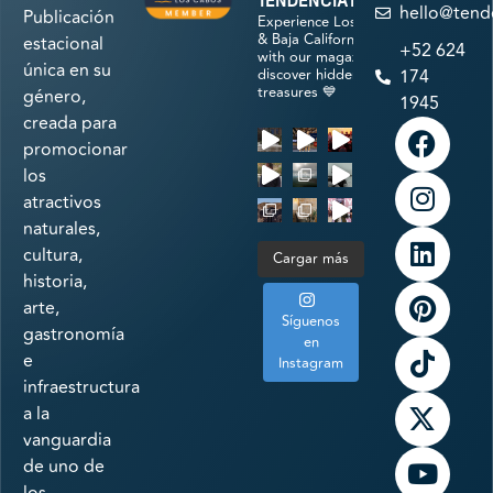
tendenciatravel
hello@tend
Publicación
Experience Los Cabos
& Baja California Sur
estacional
+52 624
with our magazine &
única en su
discover hidden
174
treasures 💙
género,
1945
creada para
promocionar
los
atractivos
naturales,
cultura,
Cargar más
historia,
arte,
Síguenos
gastronomía
en
e
Instagram
infraestructura
a la
vanguardia
de uno de
los