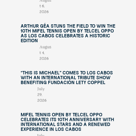
Augus
t 6,
2026
Arthur Géa Stuns the Field to Win the
10th Mifel Tennis Open by Telcel OPPO
as Los Cabos Celebrates a Historic
Edition
Augus
t 4,
2026
“This Is Michael” Comes to Los Cabos
with an International Tribute Show
Benefiting Fundación Lety Coppel
July
29,
2026
Mifel Tennis Open by Telcel Oppo
Celebrates Its 10th Anniversary with
International Stars and a Renewed
Experience in Los Cabos
July