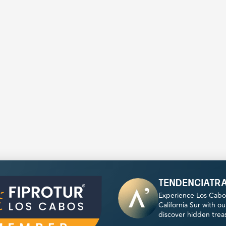
tendenciatr
Experience Los Cabo
California Sur with o
discover hidden trea