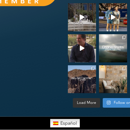
Load More
Follow o
Español