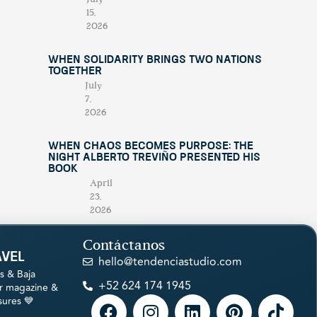
15,
2026
When Solidarity Brings Two Nations
Together
July
7,
2026
When Chaos Becomes Purpose: The
Night Alberto Treviño Presented His
Book
April
23,
2026
Contáctanos
avel
hello@tendenciastudio.com
s & Baja
+52 624 174 1945
ur magazine &
sures 💙