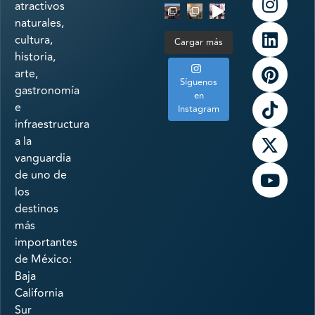
atractivos
naturales,
cultura,
Cargar más
historia,
arte,
Síguenos
gastronomía
en
e
Instagram
infraestructura
a la
vanguardia
de uno de
los
destinos
más
importantes
de México:
Baja
California
Sur