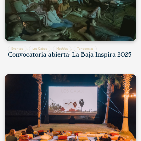
,
,
,
Eventos
Los Cabos
Noticias
Tendencias
Convocatoria abierta: La Baja Inspira 2025