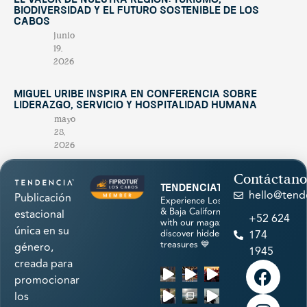
El valor de nuestra región: turismo,
biodiversidad y el futuro sostenible de Los
Cabos
junio
19,
2026
Miguel Uribe inspira en conferencia sobre
liderazgo, servicio y hospitalidad humana
mayo
28,
2026
Contáctano
tendenciatravel
hello@tend
Publicación
Experience Los Cabos
& Baja California Sur
estacional
+52 624
with our magazine &
única en su
discover hidden
174
treasures 💙
género,
1945
creada para
promocionar
los