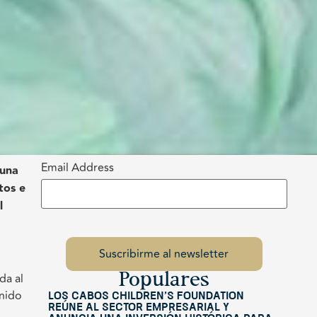
Email Address
 una
tos e
l
da al
Populares
onido
Los Cabos Children’s Foundation
reúne al sector empresarial y