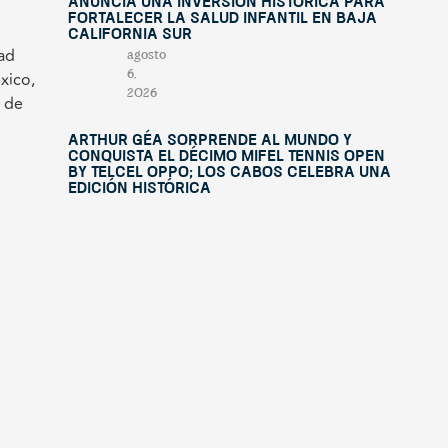
anuncia una inversión histórica para
fortalecer la salud infantil en Baja
California Sur
dad
agosto
6,
xico,
2026
o de
Arthur Géa sorprende al mundo y
conquista el décimo Mifel Tennis Open
by Telcel OPPO; Los Cabos celebra una
edición histórica
agosto
4,
2026
“This Is Michael” llegará a Los Cabos
con un espectáculo internacional a
beneficio de Fundación Lety Coppel
julio
29,
2026
Mifel Tennis Open by Telcel Oppo