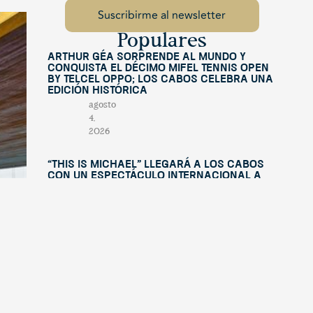
Populares
Arthur Géa sorprende al mundo y
conquista el décimo Mifel Tennis Open
by Telcel OPPO; Los Cabos celebra una
edición histórica
agosto
4,
2026
“This Is Michael” llegará a Los Cabos
con un espectáculo internacional a
beneficio de Fundación Lety Coppel
julio
29,
2026
Mifel Tennis Open by Telcel Oppo
celebra su décima edición con figuras
internacionales y una experiencia
renovada en Los Cabos
julio