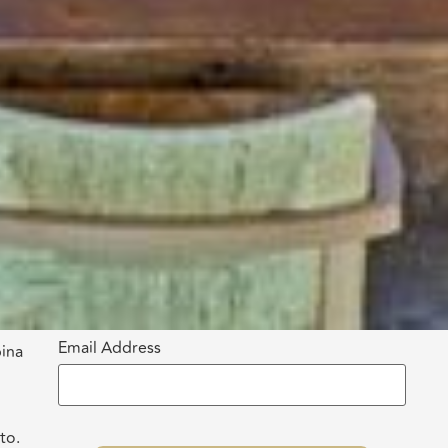
Email Address
bina
to.