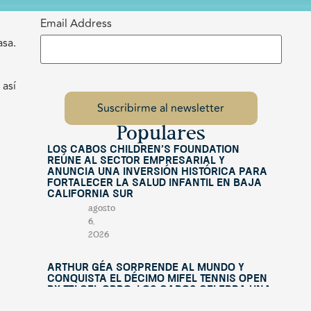
Email Address
asa.
 así
Populares
Los Cabos Children’s Foundation
reúne al sector empresarial y
anuncia una inversión histórica para
fortalecer la salud infantil en Baja
California Sur
agosto
6,
2026
Arthur Géa sorprende al mundo y
conquista el décimo Mifel Tennis Open
by Telcel OPPO; Los Cabos celebra una
edición histórica