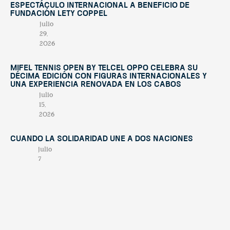
espectáculo internacional a beneficio de
Fundación Lety Coppel
julio
29,
2026
Mifel Tennis Open by Telcel Oppo celebra su
décima edición con figuras internacionales y
una experiencia renovada en Los Cabos
julio
15,
2026
Cuando la solidaridad une a dos naciones
julio
7,
2026
El valor de nuestra región: turismo,
biodiversidad y el futuro sostenible de Los
Cabos
junio