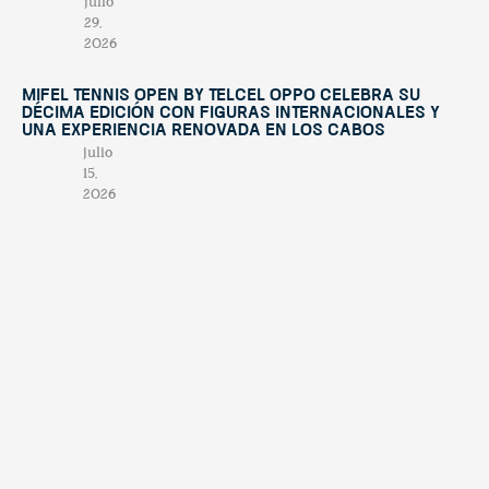
julio
29,
2026
Mifel Tennis Open by Telcel Oppo celebra su
décima edición con figuras internacionales y
una experiencia renovada en Los Cabos
julio
15,
2026
Cuando la solidaridad une a dos naciones
julio
7,
2026
El valor de nuestra región: turismo,
biodiversidad y el futuro sostenible de Los
Cabos
junio
19,
2026