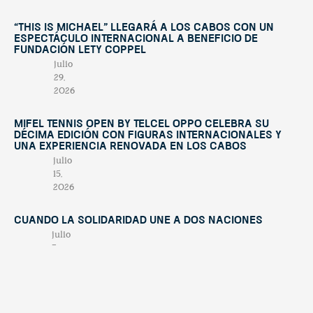
“This Is Michael” llegará a Los Cabos con un
espectáculo internacional a beneficio de
Fundación Lety Coppel
julio
29,
2026
Mifel Tennis Open by Telcel Oppo celebra su
décima edición con figuras internacionales y
una experiencia renovada en Los Cabos
julio
15,
2026
Cuando la solidaridad une a dos naciones
julio
7,
2026
El valor de nuestra región: turismo,
biodiversidad y el futuro sostenible de Los