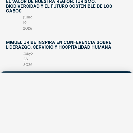
El valor de nuestra región: turismo,
biodiversidad y el futuro sostenible de Los
Cabos
junio
19,
2026
Miguel Uribe inspira en conferencia sobre
liderazgo, servicio y hospitalidad humana
mayo
28,
2026
Contáctano
tendenciatravel
hello@tend
Publicación
Experience Los Cabos
& Baja California Sur
estacional
+52 624
with our magazine &
única en su
discover hidden
174
treasures 💙
género,
1945
creada para
promocionar
los