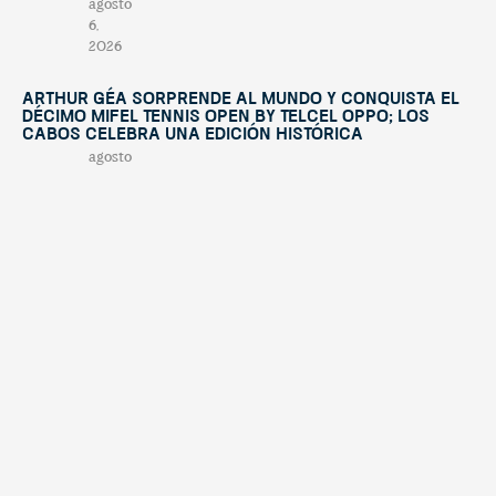
agosto
6,
2026
Arthur Géa sorprende al mundo y conquista el
décimo Mifel Tennis Open by Telcel OPPO; Los
Cabos celebra una edición histórica
agosto
4,
2026
“This Is Michael” llegará a Los Cabos con un
espectáculo internacional a beneficio de
Fundación Lety Coppel
julio
29,
2026
Mifel Tennis Open by Telcel Oppo celebra su
décima edición con figuras internacionales y
una experiencia renovada en Los Cabos
julio
15,