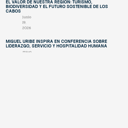
El valor de nuestra región: turismo,
biodiversidad y el futuro sostenible de Los
Cabos
junio
19,
2026
Miguel Uribe inspira en conferencia sobre
liderazgo, servicio y hospitalidad humana
mayo
28,
2026
Contáctano
tendenciatravel
hello@tend
Publicación
Experience Los Cabos
& Baja California Sur
estacional
+52 624
with our magazine &
única en su
discover hidden
174
treasures 💙
género,
1945
creada para
promocionar
los