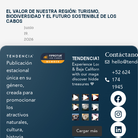
El valor de nuestra región: turismo,
biodiversidad y el futuro sostenible de Los
Cabos
junio
19,
2026
Contáctano
tendenciatravel
hello@tend
Publicación
Experience Los Cabos
& Baja California Sur
estacional
+52 624
with our magazine &
única en su
discover hidden
174
treasures 💙
género,
1945
creada para
promocionar
los
atractivos
naturales,
cultura,
Cargar más
historia,