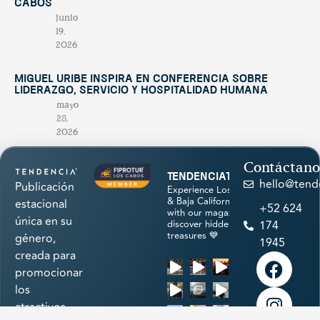
Cabos
junio
19,
2026
Miguel Uribe inspira en conferencia sobre
liderazgo, servicio y hospitalidad humana
mayo
28,
2026
Contáctano
tendenciatravel
hello@tend
Publicación
Experience Los Cabos
& Baja California Sur
estacional
+52 624
with our magazine &
única en su
discover hidden
174
treasures 💙
género,
1945
creada para
promocionar
los
atractivos