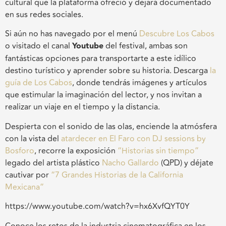
cultural que la plataforma ofreció y dejará documentado
en sus redes sociales.
Si aún no has navegado por el menú
Descubre Los Cabos
o visitado el canal
Youtube
del festival, ambas son
fantásticas opciones para transportarte a este idílico
destino turístico y aprender sobre su historia. Descarga
la
guía de Los Cabos
, donde tendrás imágenes y artículos
que estimular la imaginación del lector, y nos invitan a
realizar un viaje en el tiempo y la distancia.
Despierta con el sonido de las olas, enciende la atmósfera
con la vista del
atardecer en El Faro con DJ sessions by
Bosforo
, recorre la exposición
“Historias sin tiempo”
legado del artista plástico
Nacho Gallardo
(QPD) y déjate
cautivar por
“7 Grandes Historias de la California
Mexicana”
https://www.youtube.com/watch?v=hx6XvfQYT0Y
Conoce los retos de la industria cinematográfica en los