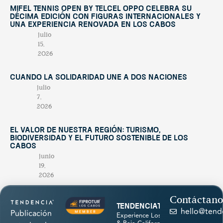
Mifel Tennis Open by Telcel Oppo celebra su
décima edición con figuras internacionales y
una experiencia renovada en Los Cabos
julio
15,
2026
Cuando la solidaridad une a dos naciones
julio
7,
2026
El valor de nuestra región: turismo,
biodiversidad y el futuro sostenible de Los
Cabos
junio
19,
2026
Contáctano
tendenciatravel
hello@tend
Publicación
Experience Los Cabos