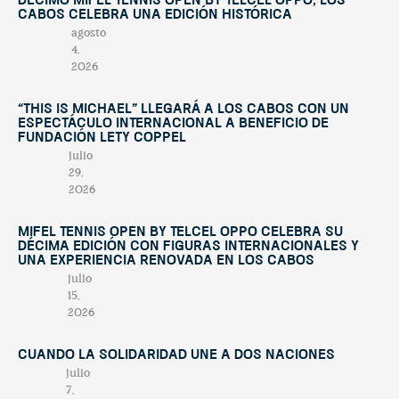
décimo Mifel Tennis Open by Telcel OPPO; Los
Cabos celebra una edición histórica
agosto
4,
2026
“This Is Michael” llegará a Los Cabos con un
espectáculo internacional a beneficio de
Fundación Lety Coppel
julio
29,
2026
Mifel Tennis Open by Telcel Oppo celebra su
décima edición con figuras internacionales y
una experiencia renovada en Los Cabos
julio
15,
2026
Cuando la solidaridad une a dos naciones
julio
7,