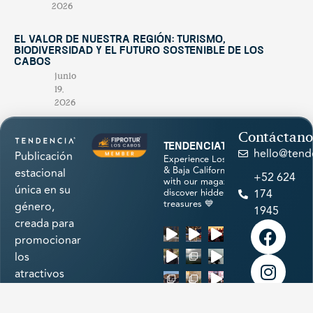
2026
El valor de nuestra región: turismo,
biodiversidad y el futuro sostenible de Los
Cabos
junio
19,
2026
Contáctano
tendenciatravel
hello@tend
Publicación
Experience Los Cabos
& Baja California Sur
estacional
+52 624
with our magazine &
única en su
discover hidden
174
treasures 💙
género,
1945
creada para
promocionar
los
atractivos
naturales,
cultura,
Cargar más