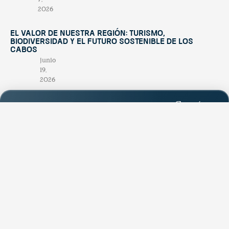
2026
El valor de nuestra región: turismo,
biodiversidad y el futuro sostenible de Los
Cabos
junio
19,
2026
Contáctano
tendenciatravel
hello@tend
Publicación
Experience Los Cabos
& Baja California Sur
estacional
+52 624
with our magazine &
única en su
discover hidden
174
treasures 💙
género,
1945
creada para
promocionar
los
atractivos
naturales,