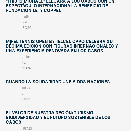
“This Is Michael” llegará a Los Cabos con un
espectáculo internacional a beneficio de
Fundación Lety Coppel
julio
29,
2026
Mifel Tennis Open by Telcel Oppo celebra su
décima edición con figuras internacionales y
una experiencia renovada en Los Cabos
julio
15,
2026
Cuando la solidaridad une a dos naciones
julio
7,
2026
El valor de nuestra región: turismo,
biodiversidad y el futuro sostenible de Los
Cabos
junio