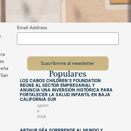
Email Address
s
ora
es
reña
Populares
 San
Los Cabos Children’s Foundation
reúne al sector empresarial y
anuncia una inversión histórica para
fortalecer la salud infantil en Baja
California Sur
agosto
6,
2026
Arthur Géa sorprende al mundo y