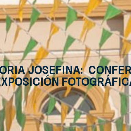
oria josefina: Confer
exposición fotográfic