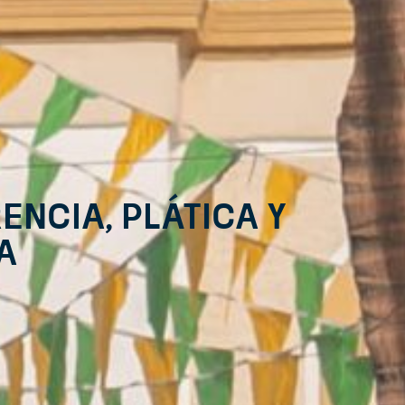
encia, plática y
a