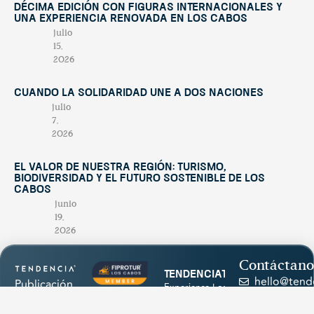
décima edición con figuras internacionales y
una experiencia renovada en Los Cabos
julio
15,
2026
Cuando la solidaridad une a dos naciones
julio
7,
2026
El valor de nuestra región: turismo,
biodiversidad y el futuro sostenible de Los
Cabos
junio
19,
2026
Contáctano
tendenciatravel
hello@tend
Publicación
Experience Los Cabos
& Baja California Sur
estacional
+52 624
with our magazine &