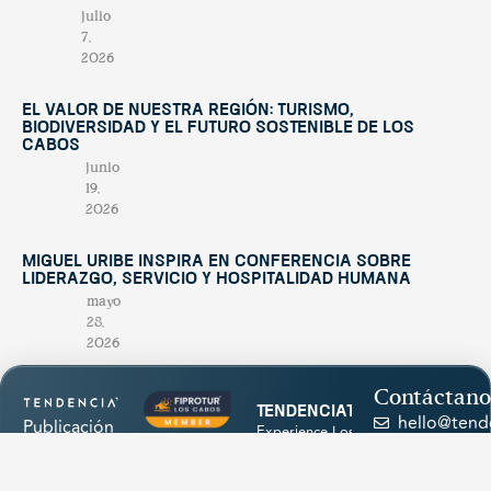
julio
7,
2026
El valor de nuestra región: turismo,
biodiversidad y el futuro sostenible de Los
Cabos
junio
19,
2026
Miguel Uribe inspira en conferencia sobre
liderazgo, servicio y hospitalidad humana
mayo
28,
2026
Contáctano
tendenciatravel
hello@tend
Publicación
Experience Los Cabos
& Baja California Sur
estacional
+52 624
with our magazine &
única en su
discover hidden
174