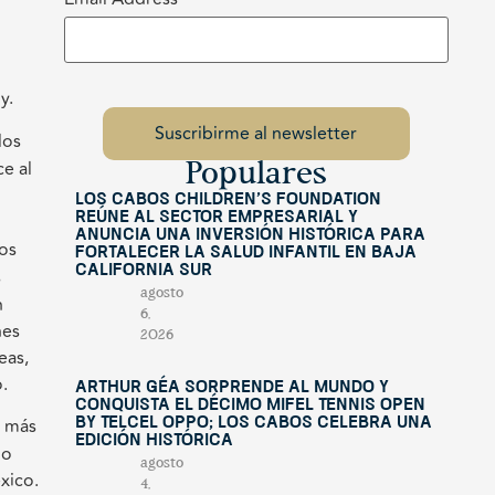
y.
los
e al
Populares
Los Cabos Children’s Foundation
reúne al sector empresarial y
anuncia una inversión histórica para
os
fortalecer la salud infantil en Baja
California Sur
s
agosto
n
6,
nes
2026
eas,
.
Arthur Géa sorprende al mundo y
conquista el décimo Mifel Tennis Open
s más
by Telcel OPPO; Los Cabos celebra una
edición histórica
mo
agosto
xico.
4,