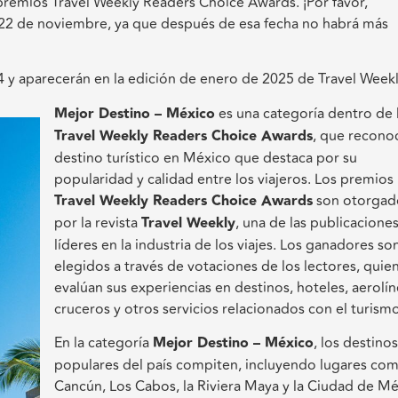
 premios Travel Weekly Readers Choice Awards. ¡Por favor,
l 22 de noviembre, ya que después de esa fecha no habrá más
 y aparecerán en la edición de enero de 2025 de Travel Weekl
Mejor Destino – México
es una categoría dentro de 
Travel Weekly Readers Choice Awards
, que reconoc
destino turístico en México que destaca por su
popularidad y calidad entre los viajeros. Los premios
Travel Weekly Readers Choice Awards
son otorgad
por la revista
Travel Weekly
, una de las publicacione
líderes en la industria de los viajes. Los ganadores so
elegidos a través de votaciones de los lectores, quie
evalúan sus experiencias en destinos, hoteles, aerolín
cruceros y otros servicios relacionados con el turismo
En la categoría
Mejor Destino – México
, los destino
populares del país compiten, incluyendo lugares co
Cancún, Los Cabos, la Riviera Maya y la Ciudad de Mé