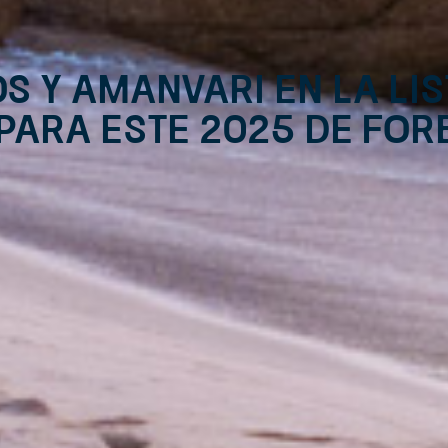
s y Amanvari en la li
ara este 2025 de For