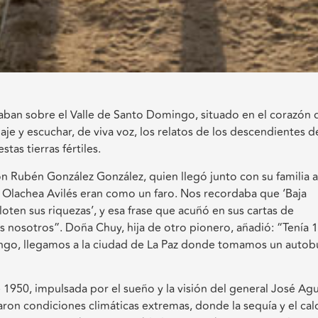
ulaban sobre el Valle de Santo Domingo, situado en el corazón 
e y escuchar, de viva voz, los relatos de los descendientes d
tas tierras fértiles.
Rubén González González, quien llegó junto con su familia a
n Olachea Avilés eran como un faro. Nos recordaba que ‘Baja
ten sus riquezas’, y esa frase que acuñó en sus cartas de
 nosotros”. Doña Chuy, hija de otro pionero, añadió: “Tenía 
ngo, llegamos a la ciudad de La Paz donde tomamos un autob
 1950, impulsada por el sueño y la visión del general José Agu
aron condiciones climáticas extremas, donde la sequía y el cal