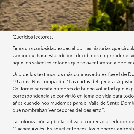
Queridos lectores,
Tenía una curiosidad especial por las historias que circ
Comondú. Para esta edición, decidimos emprender el viaj
aquellos valientes colonos que se aventuraron a poblar es
Uno de los testimonios más conmovedores fue el de Don 
10 años. Nos compartió: “Las cartas del general Agustí
California necesita hombres de buena voluntad que explo
correspondencia se convirtió en lema de vida para todos
años cuando nos mudamos para el Valle de Santo Domi
que nombraban Vencedores del desierto”.
La colonización agrícola del valle comenzó alrededor de
Olachea Avilés. En aquel entonces, los pioneros enfrent