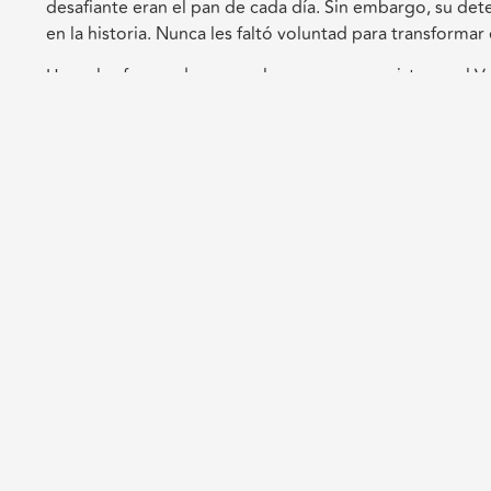
desafiante eran el pan de cada día. Sin embargo, su dete
en la historia. Nunca les faltó voluntad para transformar 
Hoy, el esfuerzo de esos colonos que conquistaron el V
Constitución y Ciudad Insurgentes. Las cosechas abundan
vencedores del desierto que siguen influyendo en cada r
Celebramos la epopeya de quienes con coraje y esperan
inspirando a nuevas generaciones.
Deja un comentar
Su dirección de correo electrónico no será publicada.
L
Comentario
*