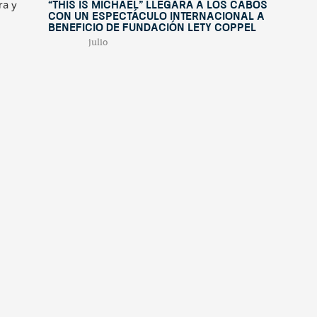
ra y
“This Is Michael” llegará a Los Cabos
con un espectáculo internacional a
beneficio de Fundación Lety Coppel
julio
29,
e los
2026
Mifel Tennis Open by Telcel Oppo
tinúa
celebra su décima edición con figuras
internacionales y una experiencia
renovada en Los Cabos
julio
15,
2026
Cuando la solidaridad une a dos
naciones
julio
7,
2026
El valor de nuestra región: turismo,
biodiversidad y el futuro sostenible de