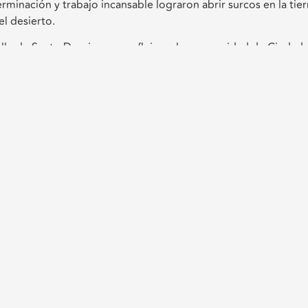
rminación y trabajo incansable lograron abrir surcos en la tier
el desierto.
alle de Santo Domingo se refleja en la prosperidad de Ciudad
tes, la ganadería y hasta el cine son testimonio del legado d
ancho y en cada historia familiar.
za conquistaron el Valle de Santo Domingo, cuyo legado con
io
os campos obligatorios están marcados con
*