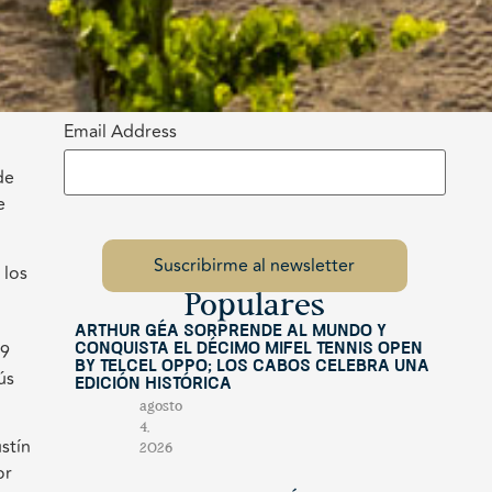
Email Address
de
e
 los
Populares
Arthur Géa sorprende al mundo y
19
conquista el décimo Mifel Tennis Open
by Telcel OPPO; Los Cabos celebra una
ús
edición histórica
agosto
4,
stín
2026
or