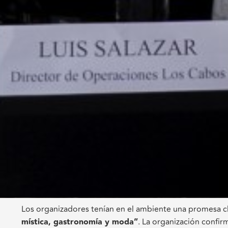
Los organizadores tenían en el ambiente una promesa c
mística, gastronomía y moda”
. La organización confir