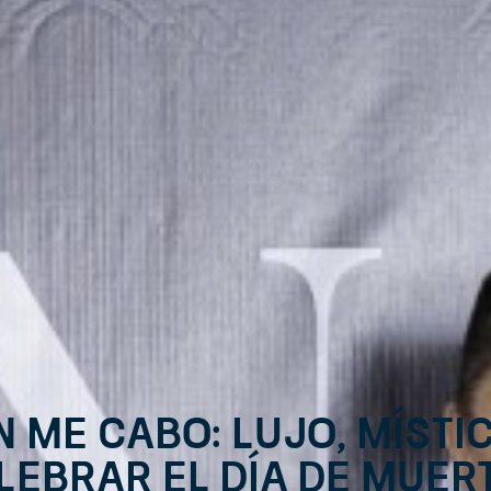
n ME Cabo: lujo, místi
lebrar el Día de Muer