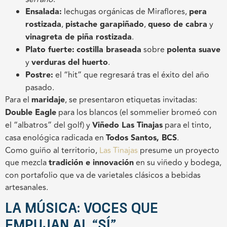
Ensalada:
lechugas orgánicas de Miraflores,
pera
rostizada
,
pistache garapiñado
,
queso de cabra
y
vinagreta de piña rostizada
.
Plato fuerte:
costilla braseada
sobre
polenta suave
y
verduras del huerto
.
Postre:
el “hit” que regresará tras el éxito del año
pasado.
Para el
maridaje
, se presentaron etiquetas invitadas:
Double Eagle
para los blancos (el sommelier bromeó con
el “albatros” del golf) y
Viñedo Las Tinajas
para el tinto,
casa enológica radicada en
Todos Santos, BCS
.
Como guiño al territorio,
Las Tinajas
presume un proyecto
que mezcla
tradición e innovación
en su viñedo y bodega,
con portafolio que va de varietales clásicos a bebidas
artesanales.
La música: voces que
empujan al “sí”