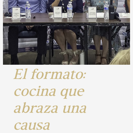
El formato:
cocina que
abraza una
causa