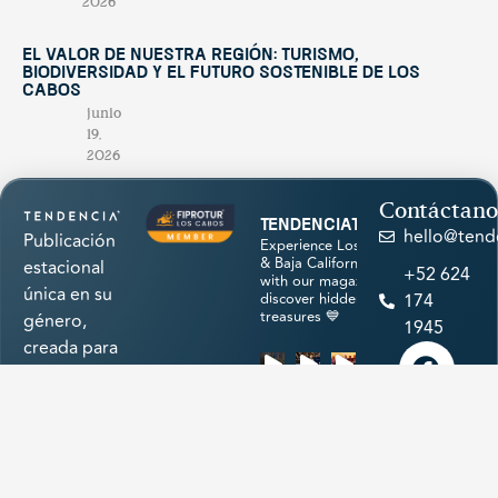
2026
El valor de nuestra región: turismo,
biodiversidad y el futuro sostenible de Los
Cabos
junio
19,
2026
Contáctano
tendenciatravel
hello@tend
Publicación
Experience Los Cabos
& Baja California Sur
estacional
+52 624
with our magazine &
única en su
discover hidden
174
treasures 💙
género,
1945
creada para
promocionar
los
atractivos
naturales,
cultura,
Cargar más