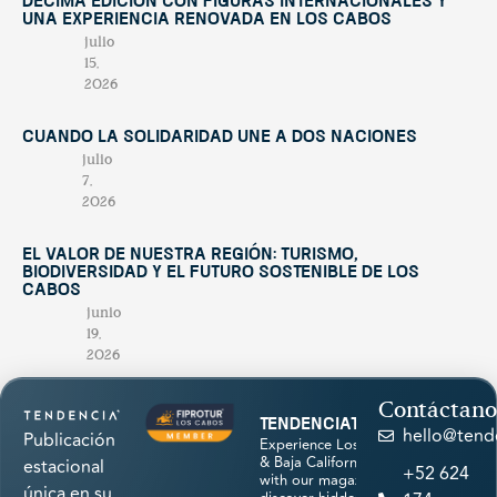
décima edición con figuras internacionales y
una experiencia renovada en Los Cabos
julio
15,
2026
Cuando la solidaridad une a dos naciones
julio
7,
2026
El valor de nuestra región: turismo,
biodiversidad y el futuro sostenible de Los
Cabos
junio
19,
2026
Contáctano
tendenciatravel
hello@tend
Publicación
Experience Los Cabos
& Baja California Sur
estacional
+52 624
with our magazine &
única en su