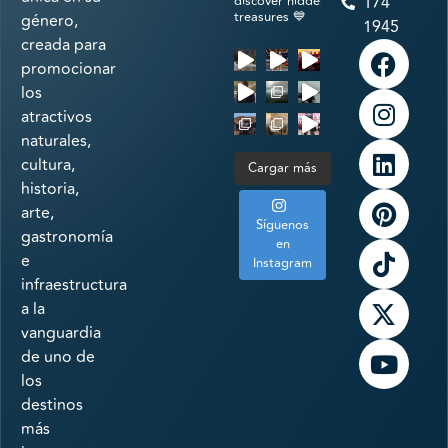
discover hidden
174
treasures 💙
género,
1945
creada para
promocionar
los
atractivos
naturales,
cultura,
Cargar más
historia,
arte,
Síguenos
gastronomía
en
e
Instagram
infraestructura
a la
vanguardia
de uno de
los
destinos
más