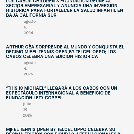
Los Cabos Children’s Foundation reúne al
sector empresarial y anuncia una inversión
histórica para fortalecer la salud infantil en
Baja California Sur
agosto
6,
2026
Arthur Géa sorprende al mundo y conquista el
décimo Mifel Tennis Open by Telcel OPPO; Los
Cabos celebra una edición histórica
agosto
4,
2026
“This Is Michael” llegará a Los Cabos con un
espectáculo internacional a beneficio de
Fundación Lety Coppel
julio
29,
2026
Mifel Tennis Open by Telcel Oppo celebra su