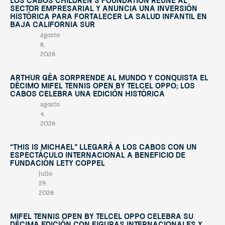
Los Cabos Children’s Foundation reúne al
sector empresarial y anuncia una inversión
histórica para fortalecer la salud infantil en
Baja California Sur
agosto
6,
2026
Arthur Géa sorprende al mundo y conquista el
décimo Mifel Tennis Open by Telcel OPPO; Los
Cabos celebra una edición histórica
agosto
4,
2026
“This Is Michael” llegará a Los Cabos con un
espectáculo internacional a beneficio de
Fundación Lety Coppel
julio
29,
2026
Mifel Tennis Open by Telcel Oppo celebra su