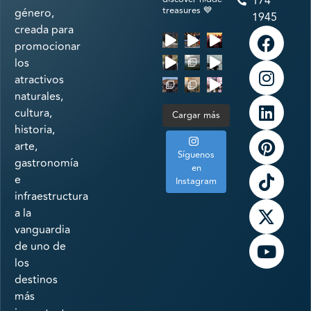
174
treasures 💙
género,
1945
creada para
promocionar
los
atractivos
naturales,
cultura,
Cargar más
historia,
arte,
Síguenos
gastronomía
en
e
Instagram
infraestructura
a la
vanguardia
de uno de
los
destinos
más