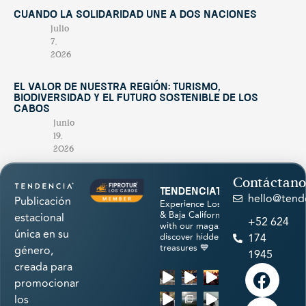
Cuando la solidaridad une a dos naciones
julio
7,
2026
El valor de nuestra región: turismo,
biodiversidad y el futuro sostenible de Los
Cabos
junio
19,
2026
Contáctano
tendenciatravel
hello@tend
Publicación
Experience Los Cabos
& Baja California Sur
estacional
+52 624
with our magazine &
única en su
discover hidden
174
treasures 💙
género,
1945
creada para
promocionar
los