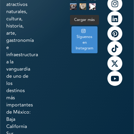
atractivos
naturales,
cultura,
Cargar más
historia,
arte,
Síguenos
gastronomía
en
e
Instagram
infraestructura
a la
vanguardia
de uno de
los
destinos
más
importantes
de México:
Baja
California
Sur