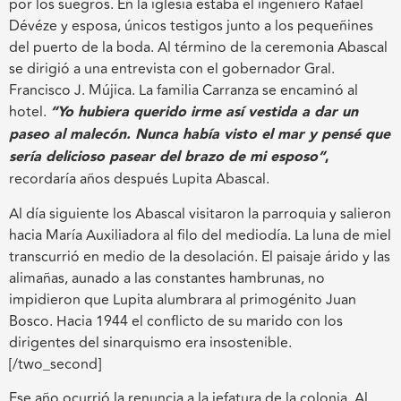
por los suegros. En la iglesia estaba el ingeniero Rafael
Dévéze y esposa, únicos testigos junto a los pequeñines
del puerto de la boda. Al término de la ceremonia Abascal
se dirigió a una entrevista con el gobernador Gral.
Francisco J. Mújica. La familia Carranza se encaminó al
hotel.
“Yo hubiera querido irme así vestida a dar un
paseo al malecón. Nunca había visto el mar y pensé que
sería delicioso pasear del brazo de mi esposo”
,
recordaría años después Lupita Abascal.
Al día siguiente los Abascal visitaron la parroquia y salieron
hacia María Auxiliadora al filo del mediodía. La luna de miel
transcurrió en medio de la desolación. El paisaje árido y las
alimañas, aunado a las constantes hambrunas, no
impidieron que Lupita alumbrara al primogénito Juan
Bosco. Hacia 1944 el conflicto de su marido con los
dirigentes del sinarquismo era insostenible.
[/two_second]
Ese año ocurrió la renuncia a la jefatura de la colonia. Al