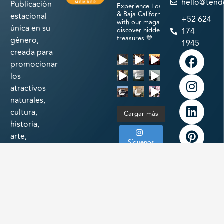
hello@tend
Publicación
Experience Los Cabos
& Baja California Sur
estacional
+52 624
with our magazine &
única en su
discover hidden
174
treasures 💙
género,
1945
creada para
promocionar
los
atractivos
naturales,
cultura,
Cargar más
historia,
arte,
Síguenos
gastronomía
en
e
Instagram
infraestructura
a la
vanguardia
de uno de
los