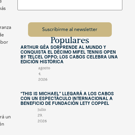
e
más
eranza
de
Populares
abor
Arthur Géa sorprende al mundo y
conquista el décimo Mifel Tennis Open
by Telcel OPPO; Los Cabos celebra una
edición histórica
agosto
4,
2026
“This Is Michael” llegará a Los Cabos
con un espectáculo internacional a
beneficio de Fundación Lety Coppel
julio
rá un
29,
2026
én
sado