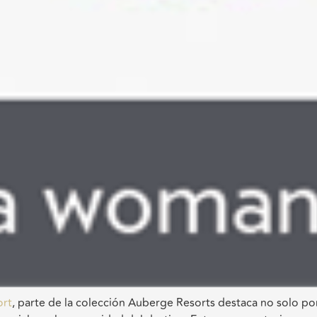
ort
, parte de la colección Auberge Resorts destaca no solo po