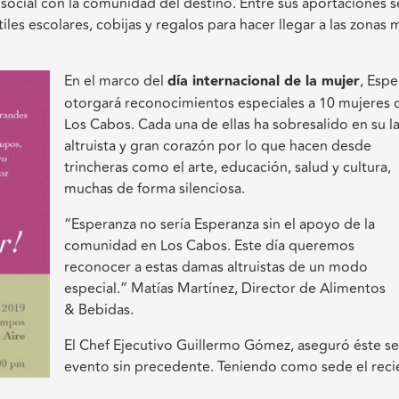
social con la comunidad del destino. Entre sus aportaciones s
les escolares, cobijas y regalos para hacer llegar a las zonas 
En el marco del
día internacional de la mujer
, Esp
otorgará reconocimientos especiales a 10 mujeres 
Los Cabos. Cada una de ellas ha sobresalido en su l
altruista y gran corazón por lo que hacen desde
trincheras como el arte, educación, salud y cultura,
muchas de forma silenciosa.
“Esperanza no sería Esperanza sin el apoyo de la
comunidad en Los Cabos. Este día queremos
reconocer a estas damas altruistas de un modo
especial.” Matías Martínez, Director de Alimentos
& Bebidas.
El Chef Ejecutivo Guillermo Gómez, aseguró éste se
evento sin precedente. Teniendo como sede el reci
remodelado restaurante Cocina del Mar, se ha pen