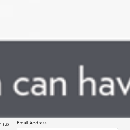
Email Address
r sus