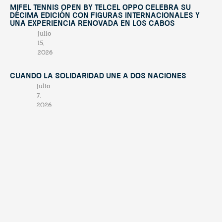
Mifel Tennis Open by Telcel Oppo celebra su
décima edición con figuras internacionales y
una experiencia renovada en Los Cabos
julio
15,
2026
Cuando la solidaridad une a dos naciones
julio
7,
2026
El valor de nuestra región: turismo,
biodiversidad y el futuro sostenible de Los
Cabos
junio
19,
2026
Contáctano
tendenciatravel
hello@tend
Publicación
Experience Los Cabos
& Baja California Sur