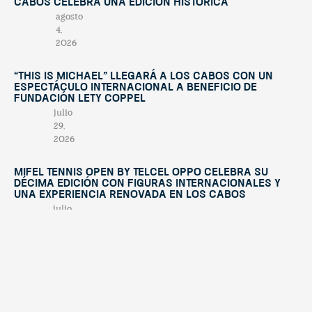
Cabos celebra una edición histórica
agosto
4,
2026
“This Is Michael” llegará a Los Cabos con un
espectáculo internacional a beneficio de
Fundación Lety Coppel
julio
29,
2026
Mifel Tennis Open by Telcel Oppo celebra su
décima edición con figuras internacionales y
una experiencia renovada en Los Cabos
julio
15,
2026
Cuando la solidaridad une a dos naciones
julio
7,
2026