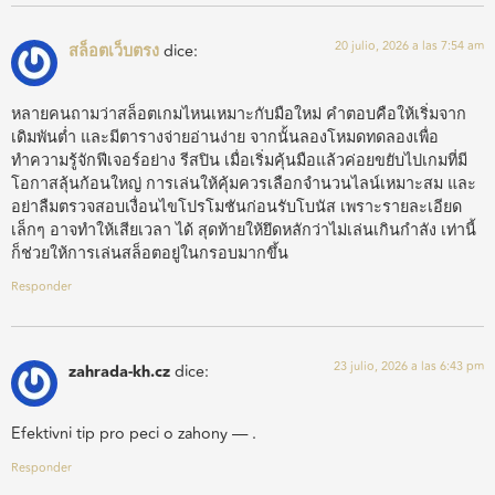
20 julio, 2026 a las 7:54 am
สล็อตเว็บตรง
dice:
หลายคนถามว่าสล็อตเกมไหนเหมาะกับมือใหม่ คำตอบคือให้เริ่มจาก
เดิมพันต่ำ และมีตารางจ่ายอ่านง่าย จากนั้นลองโหมดทดลองเพื่อ
ทำความรู้จักฟีเจอร์อย่าง รีสปิน เมื่อเริ่มคุ้นมือแล้วค่อยขยับไปเกมที่มี
โอกาสลุ้นก้อนใหญ่ การเล่นให้คุ้มควรเลือกจำนวนไลน์เหมาะสม และ
อย่าลืมตรวจสอบเงื่อนไขโปรโมชันก่อนรับโบนัส เพราะรายละเอียด
เล็กๆ อาจทำให้เสียเวลา ได้ สุดท้ายให้ยึดหลักว่าไม่เล่นเกินกำลัง เท่านี้
ก็ช่วยให้การเล่นสล็อตอยู่ในกรอบมากขึ้น
Responder
23 julio, 2026 a las 6:43 pm
zahrada-kh.cz
dice:
Efektivni tip pro peci o zahony — .
Responder