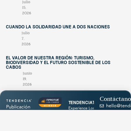
julio
15,
2026
Cuando la solidaridad une a dos naciones
julio
7,
2026
El valor de nuestra región: turismo,
biodiversidad y el futuro sostenible de Los
Cabos
junio
19,
2026
Contáctano
tendenciatravel
hello@tend
Publicación
Experience Los Cabos
& Baja California Sur
estacional
+52 624
with our magazine &
única en su
discover hidden
174
treasures 💙
género,
1945