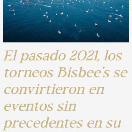
El pasado 2021, los
torneos Bisbee’s se
convirtieron en
eventos sin
precedentes en su