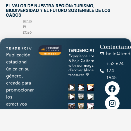
El valor de nuestra región: turismo,
biodiversidad y el futuro sostenible de Los
Cabos
junio
19,
2026
Contáctano
tendenciatravel
hello@tend
Publicación
Experience Los Cabos
& Baja California Sur
estacional
+52 624
with our magazine &
única en su
discover hidden
174
treasures 💙
género,
1945
creada para
promocionar
los
atractivos
naturales,
cultura,
Cargar más
historia,