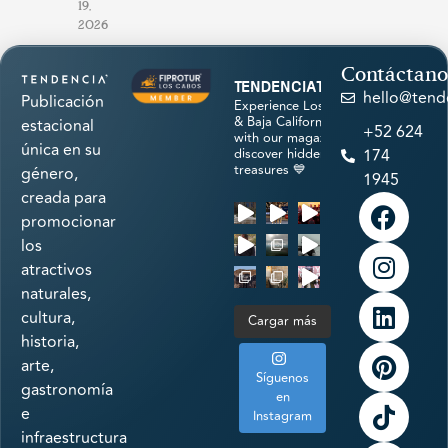
19,
2026
Contáctano
tendenciatravel
hello@tend
Publicación
Experience Los Cabos
& Baja California Sur
estacional
+52 624
with our magazine &
única en su
discover hidden
174
treasures 💙
género,
1945
creada para
promocionar
los
atractivos
naturales,
cultura,
Cargar más
historia,
arte,
Síguenos
gastronomía
en
e
Instagram
infraestructura