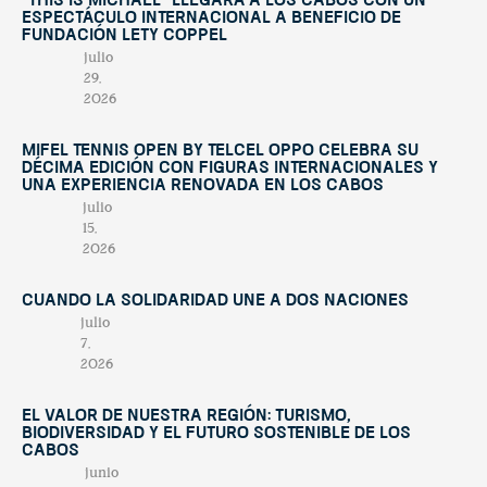
“This Is Michael” llegará a Los Cabos con un
espectáculo internacional a beneficio de
Fundación Lety Coppel
julio
29,
2026
Mifel Tennis Open by Telcel Oppo celebra su
décima edición con figuras internacionales y
una experiencia renovada en Los Cabos
julio
15,
2026
Cuando la solidaridad une a dos naciones
julio
7,
2026
El valor de nuestra región: turismo,
biodiversidad y el futuro sostenible de Los
Cabos
junio