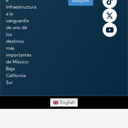
e
Instagram
infraestructura
a la
vanguardia
de uno de
los
destinos
más
importantes
de México:
Baja
California
Sur
English