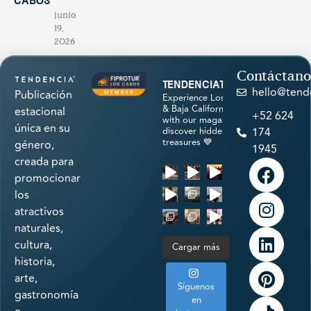
Cabos
junio
19,
2026
Contáctano
tendenciatravel
hello@tend
Publicación
Experience Los Cabos
& Baja California Sur
estacional
+52 624
with our magazine &
única en su
discover hidden
174
treasures 💙
género,
1945
creada para
promocionar
los
atractivos
naturales,
cultura,
Cargar más
historia,
arte,
Síguenos
gastronomía
en