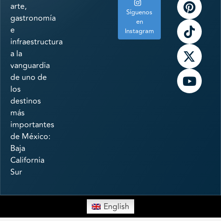
arte,
Síguenos
gastronomía
en
e
Instagram
infraestructura
a la
vanguardia
de uno de
los
destinos
más
importantes
de México:
Baja
California
Sur
English