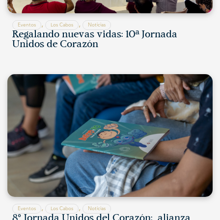
,
,
Eventos
Los Cabos
Noticias
Regalando nuevas vidas: 10ª Jornada
Unidos de Corazón
,
,
Eventos
Los Cabos
Noticias
8° Jornada Unidos del Corazón: alianza