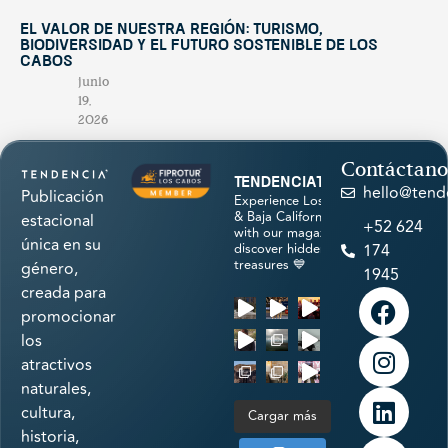
El valor de nuestra región: turismo,
biodiversidad y el futuro sostenible de Los
Cabos
junio
19,
2026
Contáctano
tendenciatravel
hello@tend
Publicación
Experience Los Cabos
& Baja California Sur
estacional
+52 624
with our magazine &
única en su
discover hidden
174
treasures 💙
género,
1945
creada para
promocionar
los
atractivos
naturales,
cultura,
Cargar más
historia,