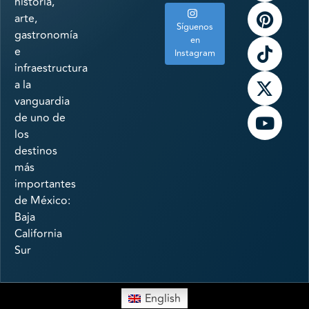
historia,
arte,
Síguenos
gastronomía
en
e
Instagram
infraestructura
a la
vanguardia
de uno de
los
destinos
más
importantes
de México:
Baja
California
Sur
English