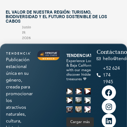
El valor de nuestra región: turismo,
biodiversidad y el futuro sostenible de Los
Cabos
junio
19,
2026
Contáctano
tendenciatravel
hello@tend
Publicación
Experience Los Cabos
& Baja California Sur
estacional
+52 624
with our magazine &
única en su
discover hidden
174
treasures 💙
género,
1945
creada para
promocionar
los
atractivos
naturales,
cultura,
Cargar más