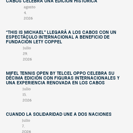
Cabos celebra una edición histórica
agosto
4,
2026
“This Is Michael” llegará a Los Cabos con un
espectáculo internacional a beneficio de
Fundación Lety Coppel
julio
29,
2026
Mifel Tennis Open by Telcel Oppo celebra su
décima edición con figuras internacionales y
una experiencia renovada en Los Cabos
julio
15,
2026
Cuando la solidaridad une a dos naciones
julio
7,
2026