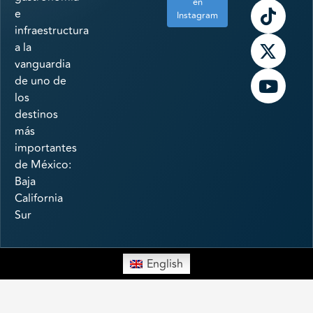
en
e
Instagram
infraestructura
a la
vanguardia
de uno de
los
destinos
más
importantes
de México:
Baja
California
Sur
English