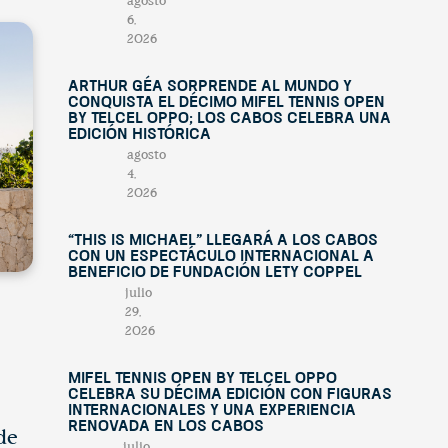
agosto
6,
2026
Arthur Géa sorprende al mundo y
conquista el décimo Mifel Tennis Open
by Telcel OPPO; Los Cabos celebra una
edición histórica
agosto
4,
2026
“This Is Michael” llegará a Los Cabos
con un espectáculo internacional a
beneficio de Fundación Lety Coppel
julio
29,
2026
Mifel Tennis Open by Telcel Oppo
celebra su décima edición con figuras
internacionales y una experiencia
renovada en Los Cabos
de
julio