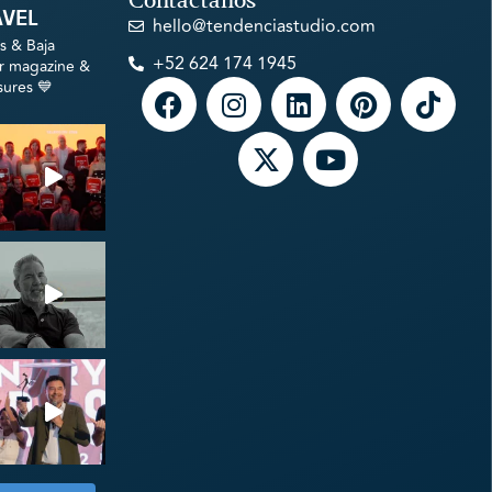
Contáctanos
avel
hello@tendenciastudio.com
s & Baja
+52 624 174 1945
ur magazine &
sures 💙