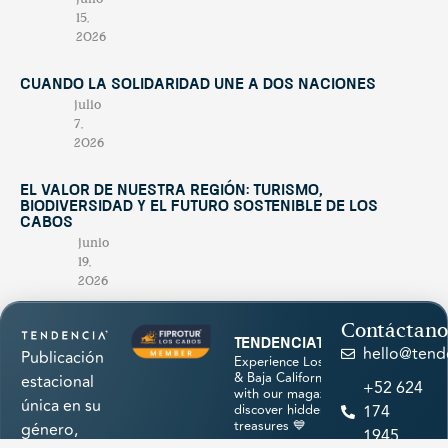
15,
2026
Cuando la solidaridad une a dos naciones
julio
7,
2026
El valor de nuestra región: turismo,
biodiversidad y el futuro sostenible de Los
Cabos
junio
19,
2026
Contáctano
tendenciatravel
hello@tend
Publicación
Experience Los Cabos
& Baja California Sur
estacional
+52 624
with our magazine &
única en su
discover hidden
174
treasures 💙
género,
1945