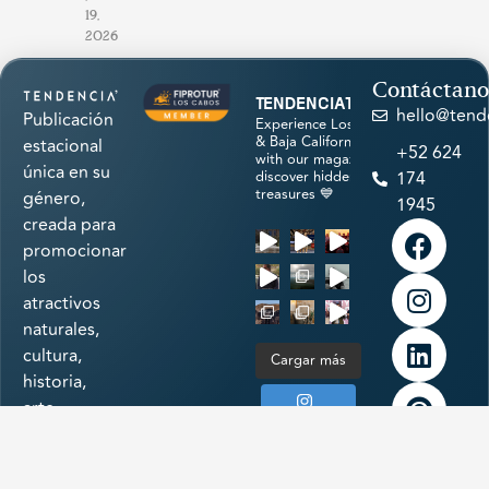
19,
2026
Contáctano
tendenciatravel
hello@tend
Publicación
Experience Los Cabos
& Baja California Sur
estacional
+52 624
with our magazine &
única en su
discover hidden
174
treasures 💙
género,
1945
creada para
promocionar
los
atractivos
naturales,
cultura,
Cargar más
historia,
arte,
Síguenos
gastronomía
en
e
Instagram
infraestructura