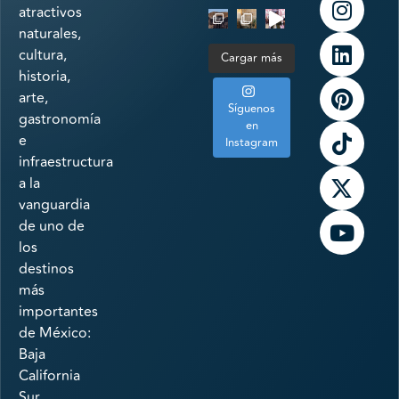
atractivos
naturales,
cultura,
Cargar más
historia,
arte,
Síguenos
gastronomía
en
e
Instagram
infraestructura
a la
vanguardia
de uno de
los
destinos
más
importantes
de México:
Baja
California
Sur