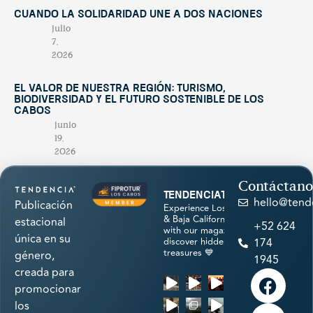
Cuando la solidaridad une a dos naciones
julio
7,
2026
El valor de nuestra región: turismo,
biodiversidad y el futuro sostenible de Los
Cabos
junio
19,
2026
Contáctano
tendenciatravel
hello@tend
Publicación
Experience Los Cabos
& Baja California Sur
estacional
+52 624
with our magazine &
única en su
discover hidden
174
treasures 💙
género,
1945
creada para
promocionar
los