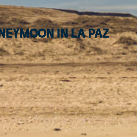
oneymoon in La Paz