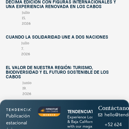
décima edición con figuras internacionales y
una experiencia renovada en Los Cabos
julio
15,
2026
Cuando la solidaridad une a dos naciones
julio
7,
2026
El valor de nuestra región: turismo,
biodiversidad y el futuro sostenible de Los
Cabos
junio
19,
2026
Contáctano
tendenciatravel
hello@tend
Publicación
Experience Los Cabos
& Baja California Sur
estacional
+52 624
with our magazine &